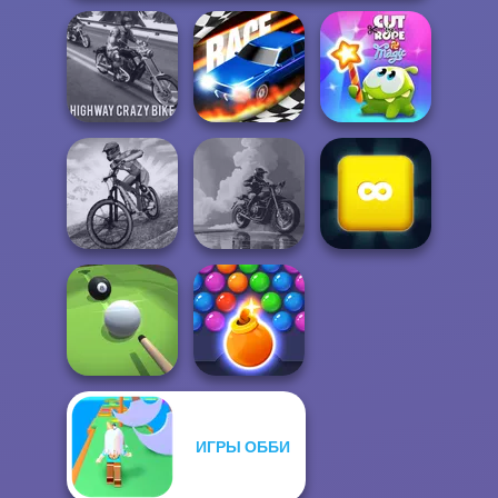
Highway Crazy
Cut The Rope
Bike
Drag Race 3D
Magic
MX Offroad
3D Moto
Merge Block
Master
Simulator 2
2048
ИГРЫ ОББИ
Bubble Shooter
Pool Master 3D
HD 3