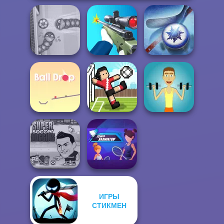
Soccer Snakes
Sniper Shooter 2
Air Hockey Cup
Ball Drop
Soccer Random
Muscle Clicker
ИГРЫ
Super Soccer
СТИКМЕН
Power
Noggins
Badminton