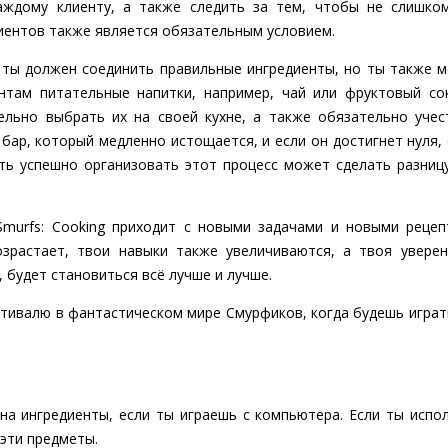
ждому клиенту, а также следить за тем, чтобы не слишком
иентов также является обязательным условием.
 ты должен соединить правильные ингредиенты, но ты также м
нтам питательные напитки, например, чай или фруктовый со
ельно выбрать их на своей кухне, а также обязательно учес
 бар, который медленно истощается, и если он достигнет нуля,
ть успешно организовать этот процесс может сделать разниц
Smurfs: Cooking приходит с новыми задачами и новыми рецеп
озрастает, твои навыки также увеличиваются, а твоя увере
 будет становиться всё лучше и лучше.
тивалю в фантастическом мире Смурфиков, когда будешь играть 
 на ингредиенты, если ты играешь с компьютера. Если ты испо
 эти предметы.