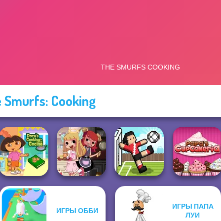
 Smurfs: Cooking
ИГРЫ ПАПА
ИГРЫ ОББИ
Dora Cooking in
Papa's
ЛУИ
la Cucina
Devilish Cooking
Soccer Random
Cupcakeria