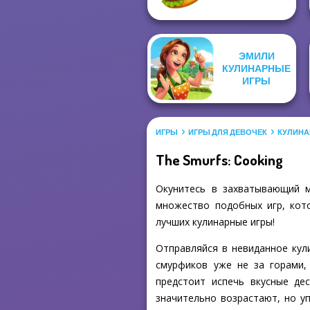
ЭМИЛИ
КУЛИНАРНЫЕ
ИГРЫ
ИГРЫ
ИГРЫ ДЛЯ ДЕВОЧЕК
КУЛИНА
The Smurfs: Cooking
Окунитесь в захватывающий м
множество подобных игр, кото
лучших кулинарные игры!
Отправляйся в невиданное кул
смурфиков уже не за горами,
предстоит испечь вкусные де
значительно возрастают, но у