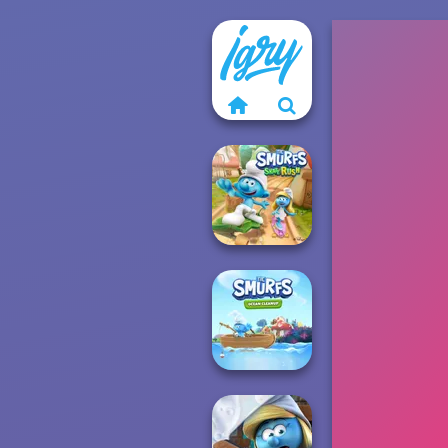
The Smurfs:
Skate Rush
The Smurfs: