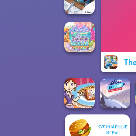
Ocean Cleanup
The Smurfs:
Village Cleaning
The
Tiny Baker Ocean
Jelly Cake
КУЛИНАРНЫЕ
Sara's Cooking
Ski Jump
ИГРЫ
Class: Mini Pop...
Challenge