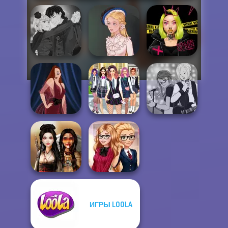
Manga Creator
Vampire Hunter
Urban Glam
P...
Victorian Alice
Warriors
College Girls
Manga Creator -
Pin-up Jessica
Team Makeover
Rebels Page 1
ИГРЫ LOOLA
Back To School
Battle Maidens
Fashionistas