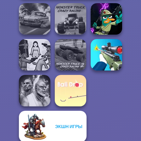
Monster Truck
Agent P Rebel
3D Car Simulator
Crazy Racing
Spy
Squid Battle
Monster Truck
Simulator
Crazy Racing 2
Sniper Shooter 2
ЭКШН ИГРЫ
Fighter Legends
Duo
Ball Drop