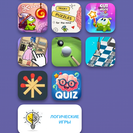
Cut The Rope:
Brain Puzzles
Cut The Rope
Time Travel
Quests
Magic
Dusty Maze
Organize It
Pool Master 3D
Hunter
ЛОГИЧЕСКИЕ
Matchstick
Quizmania: Trivia
ИГРЫ
Puzzles
Game