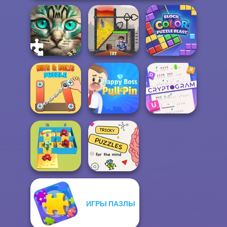
Block Color
Favorite Puzzles
Rescue Hero
Puzzle Blast
Cryptogram:
Nuts & Bolts
Happy Boss Pull
Word Brain
Puzzle
Pin
Puzzle
ИГРЫ ПАЗЛЫ
Alphabet Lore
Brain Puzzles
Maze
Quests