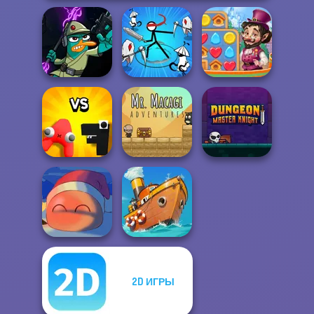
Agent P Rebel
Stickman Rogue
Vega Mix: Fairy
Spy
Online
Town
Alphabet: Merge
Mr. Macagi
Dungeon Master
And Fight
Adventures
Knight
2D ИГРЫ
Fireblob Winter
Clean the Ocean