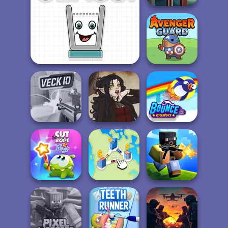
Hand Me The
Goods
Smiling Glass 2
Avenger Guard
Veck.io
Gothic Heroine
Bouncemasters
Cut The Rope
Magic
State Connect
Poxel.io