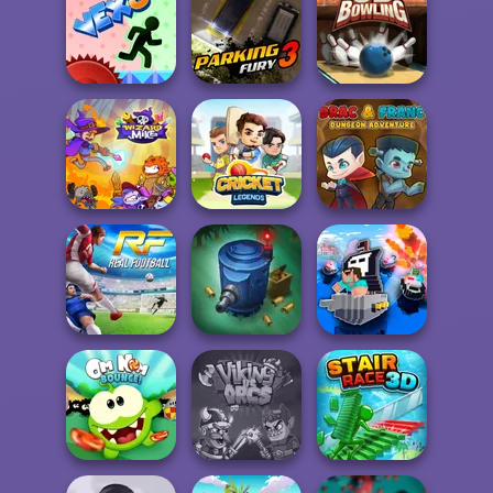
Euro Soccer
Apex Football
Sprint
Troll Boxing
Battle
Vex 8
Parking Fury 3
3D Bowling
Wizard Mike
Cricket Legends
Drac & Franc
Tower Defense
Real Football
Zombies
Noob vs Cops