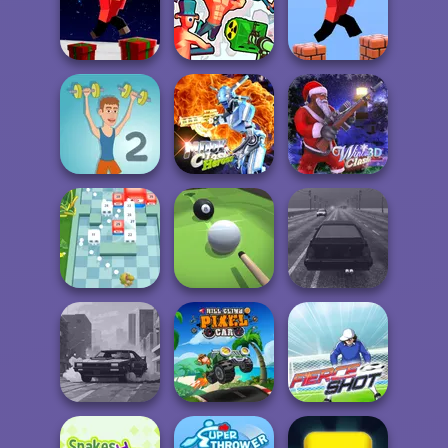
Highway Crazy
Funny Blade &
Soccer Random
Bike
Magic
Parkour Block
Xmas Special
Funny Shooter 2
Parkour Block 3D
Moon Clash
Muscle Clicker 2
Heroes
Winter Clash 3D
Break n Bounce
Pool Master 3D
Highway Traffic