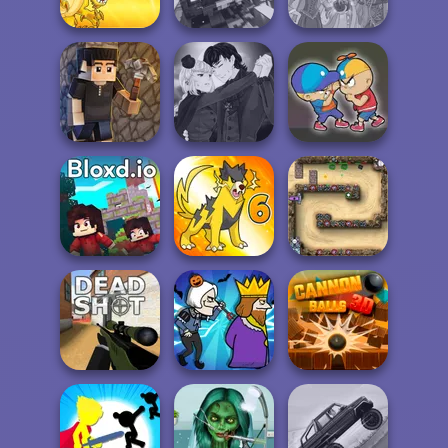
Dragon Hunter
Jacksmith
P...
Carnage Battle
Rapunzel
Dynamons 10
Arena
Zombie Curse
Manga Creator
Vampire Hunter
Vectaria.io
P...
Elevator Fight
Bloxd.io
Dynamons 6
Canyon Defence