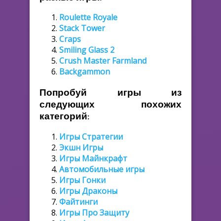
Roulette Royale
Stack Tower
Craps
Smiling Glass 2
Crush Master Farmland
Backgammon
Попробуй игры из
следующих похожих
категорий:
Игры Стратегии
Экшн Игры
Игры Майнкрафт
Автомобильные игры
Игры Гонки
Игры Драконы
Файтинги
Игры Про Защиту