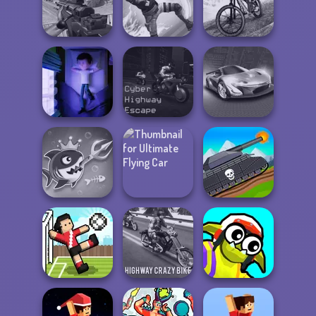
Fighter Legends
Duo
Bike Jump
Clash of Stone
Sniper Combat
MX Offroad
3D
Gang Brawlers
Master
Cyber Highway
Cursed Dreams
Escape
Grand Cyber City
Fish Stab Getting
Ultimate Flying
Tanks 2D: Tank
Big
Car
Wars