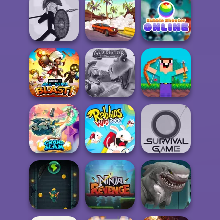
Om Nom Bounce
Viking vs Orcs
Stair Race 3D
Bubble Shooter
Stick War
Drifting Mania
Online
Gladiator True
Noob vs 1000
All-Star Blast!
Story
Zombies!
Brawlhalla Grand
Rabbids Wild
Slam
Race
Survival Game