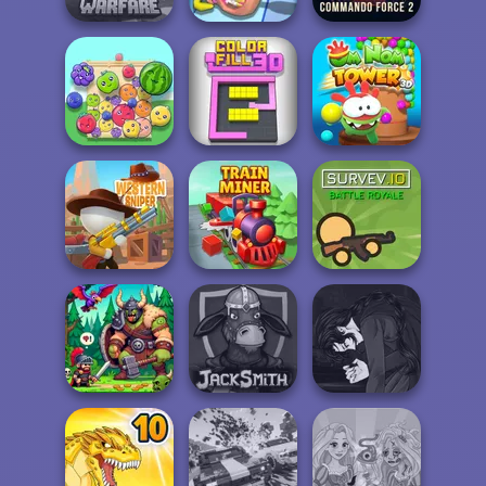
Minecraft Pixel
Commando
Warfare
Teeth Runner
Force 2
Om Nom Tower
Fruit Party
Color Fill 3D
3D
Western Sniper
Train Miner
Survev.io
Manga Creator
Vampire Hunter