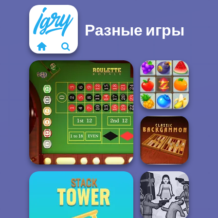
Разные игры
Crush Master
Farmland
Roulette Royale
Backgammon