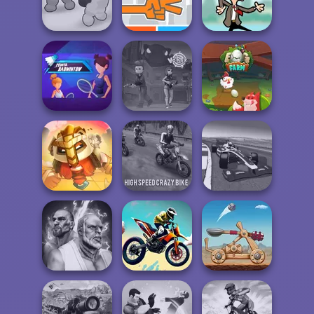
Mini Golf Saga
Rally Point 3
Train Drift
Boxing Gang
Stars
Roshambo
Mr Bean Jump
Power
Badminton
Vortex 9
Egg Farm
For Honor
High Speed Crazy
Grand Extreme
Warriors io
Bike
Racing