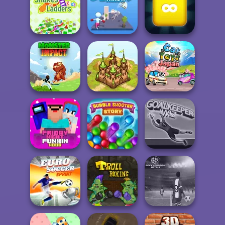
Hill Climb Pixel
City Rider
Car
Fierce Shot
Snakes and
Merge Block
Ladders
Super Thrower
2048
Monster Impact
Takeover
Car Toys: Japan
Friday Night
Bubble Shooter
Funkin Noob
Story
Goalkeeper Wiz