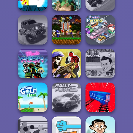
Deadshot.io
Murder
Cannon Balls 3D
Ghoulish To
Stickman The
Gorgeous Cool
Hill Climbing
Flash
Zomb...
Mania
Offroad Muddy
Mini Guardians
Trucks
Castle Defense
Pocket Parking
Tom Clancy's
Super Soccer
Music Rush
Shootout
Noggins