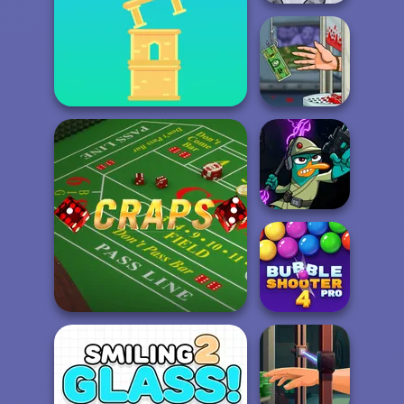
Squid Battle
Simulator
Handless
Stack Tower
Millionaire
Agent P Rebel
Spy
Bubble Shooter
Craps
Pro 4